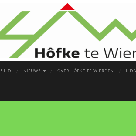
S LID
NIEUWS
OVER HÔFKE TE WIERDEN
LID 