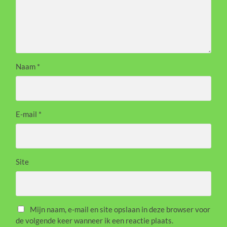
Naam
*
E-mail
*
Site
Mijn naam, e-mail en site opslaan in deze browser voor
de volgende keer wanneer ik een reactie plaats.