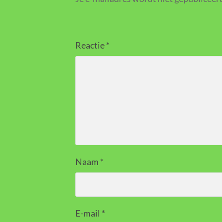
Reactie
*
Naam
*
E-mail
*