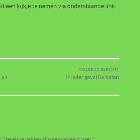
uit een kijkje te nemen via onderstaande link!
VOLGEND BERICHT
e en
In ieder geval Genieten
d.
Vereiste velden zijn gemarkeerd met
*