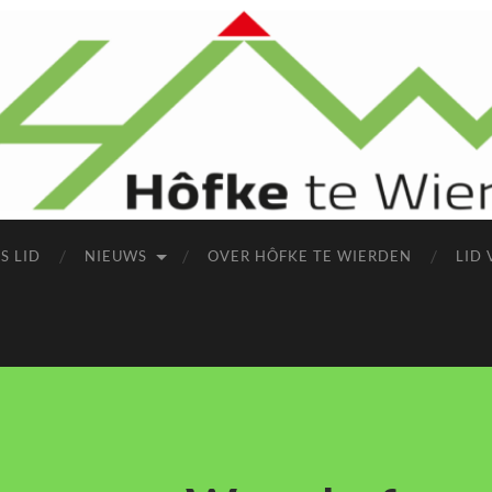
S LID
NIEUWS
OVER HÔFKE TE WIERDEN
LID 