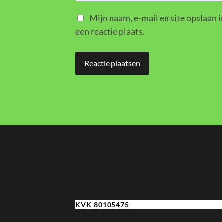
Mijn naam, e-mail en site opslaan 
een reactie plaats.
KVK 80105475