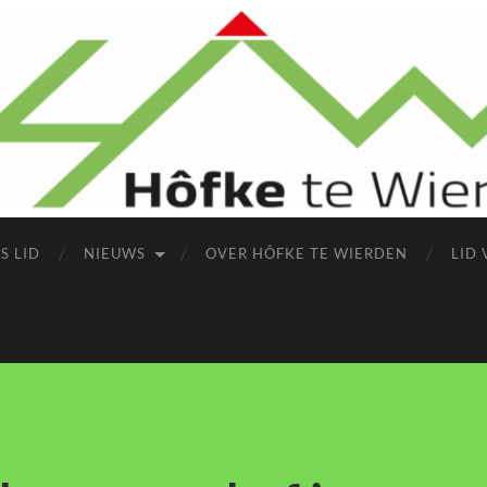
S LID
NIEUWS
OVER HÔFKE TE WIERDEN
LID 