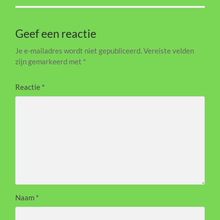
Geef een reactie
Je e-mailadres wordt niet gepubliceerd.
Vereiste velden
zijn gemarkeerd met
*
Reactie
*
Naam
*