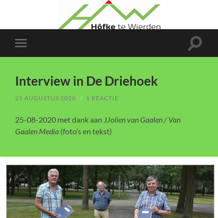
Toggle
Toggle
zoekve
mobiel
menu
Interview in De Driehoek
25 AUGUSTUS 2020
/
1 REACTIE
25-08-2020 met dank aan J
Jolien van Gaalen / Van
Gaalen Media
(foto’s en tekst)