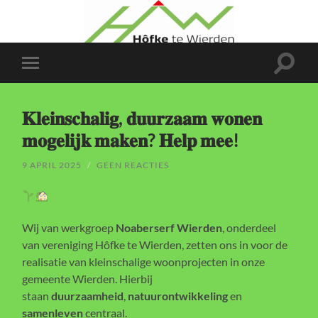
Toggle
Toggle
zoekve
mobiel
menu
𝐊𝐥𝐞𝐢𝐧𝐬𝐜𝐡𝐚𝐥𝐢𝐠, 𝐝𝐮𝐮𝐫𝐳𝐚𝐚𝐦 𝐰𝐨𝐧𝐞𝐧
𝐦𝐨𝐠𝐞𝐥𝐢𝐣𝐤 𝐦𝐚𝐤𝐞𝐧? 𝐇𝐞𝐥𝐩 𝐦𝐞𝐞!
9 APRIL 2025
/
GEEN REACTIES
Wij van werkgroep
Noaberserf Wierden
, onderdeel
van vereniging Hôfke te Wierden, zetten ons in voor de
realisatie van kleinschalige woonprojecten in onze
gemeente Wierden. Hierbij
staan
duurzaamheid
,
natuurontwikkeling
en
samenleven
centraal.