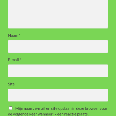
Naam
*
E-mail
*
Site
Mijn naam, e-mail en site opslaan in deze browser voor
de volgende keer wanneer ik een reactie plaats.