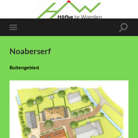
Toggle
Toggle
zoekve
mobiel
menu
Noaberserf
Buitengebied
.