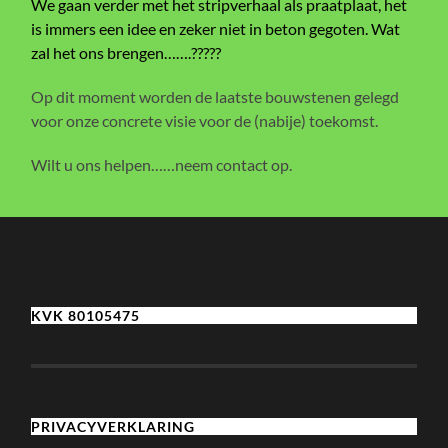
We gaan verder met het stripverhaal als praatplaat, het
is immers een idee en zeker niet in beton gegoten. Wat
zal het ons brengen…….?????
Op dit moment worden de laatste bouwstenen gelegd
voor onze concrete visie voor de (nabije) toekomst.
Wilt u ons helpen……neem contact op.
KVK 80105475
PRIVACYVERKLARING