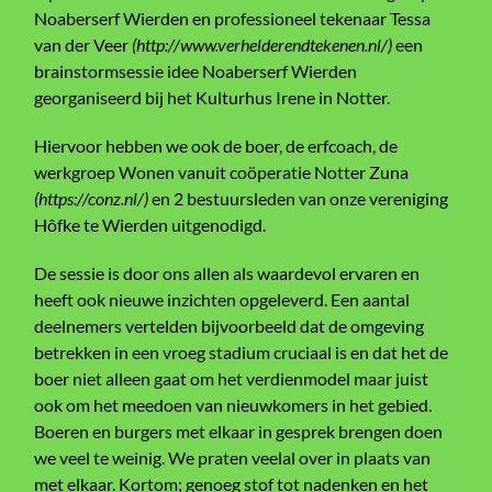
Noaberserf Wierden en professioneel tekenaar Tessa
van der Veer
(
http://www.verhelderendtekenen.nl/
)
een
brainstormsessie idee Noaberserf Wierden
georganiseerd bij het Kulturhus Irene in Notter.
Hiervoor hebben we ook de boer, de erfcoach, de
werkgroep Wonen vanuit coöperatie Notter Zuna
(
https://conz.nl
/
)
en 2 bestuursleden van onze vereniging
Hôfke te Wierden uitgenodigd.
De sessie is door ons allen als waardevol ervaren en
heeft ook nieuwe inzichten opgeleverd. Een aantal
deelnemers vertelden bijvoorbeeld dat de omgeving
betrekken in een vroeg stadium cruciaal is en dat het de
boer niet alleen gaat om het verdienmodel maar juist
ook om het meedoen van nieuwkomers in het gebied.
Boeren en burgers met elkaar in gesprek brengen doen
we veel te weinig. We praten veelal over in plaats van
met elkaar. Kortom; genoeg stof tot nadenken en het